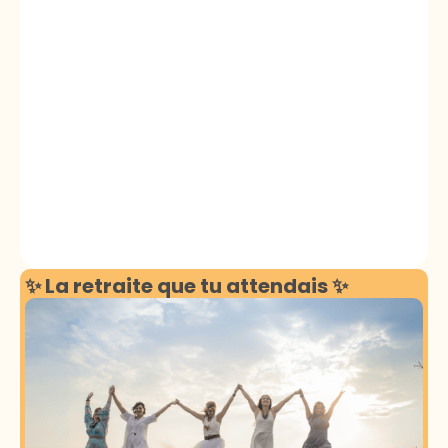
Chambre simple
430€
Chambre double
340€
Chambre double
360€
Chambre double
380€
✨ La retraite que tu attendais
✨