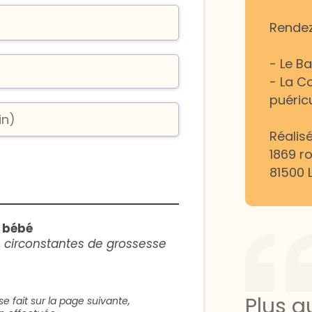
Rendez
- Le B
- La C
puéricu
Réalis
1869 r
81500 
 bébé
, circonstantes de grossesse
Plus q
e fait sur la page suivante,