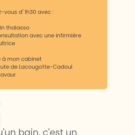
-vous d' 1h30 avec :
ain thalasso
onsultation avec une infirmière
ltrice
é à mon cabinet
oute de Lacougotte-Cadoul
Lavaur
u'un bain, c'est un